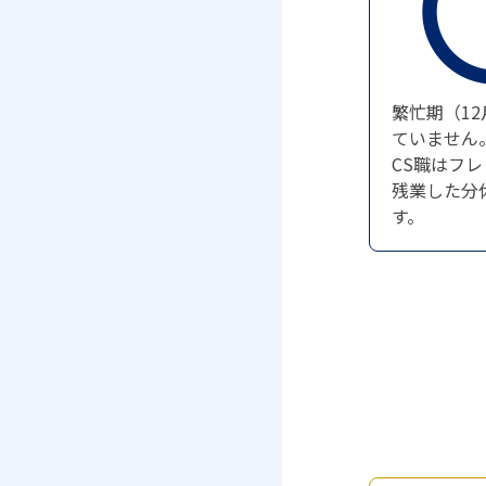
繁忙期（1
ていません
CS職はフ
残業した分
す。