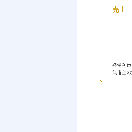
売上
経常利益：
無借金の