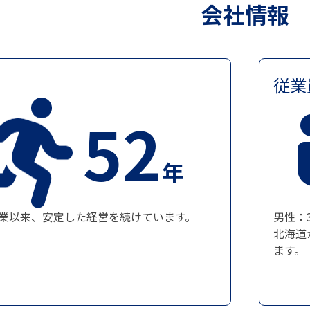
会社情報
従業
52
年
の創業以来、安定した経営を続けています。
男性：
北海道
ます。