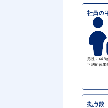
社員の
男性：44.9
平均勤続年
拠点数